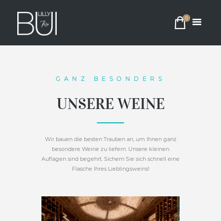
UNSERE
0
WEINE
GANZ BESONDERS
UNSERE WEINE
Wir bauen die besten Trauben an, um Ihnen ganz
besondere Weine zu liefern. Unsere kleinen
Auflagen sind begehrt. Sichern Sie sich schnell eine
Flasche Ihres Lieblingsweins!