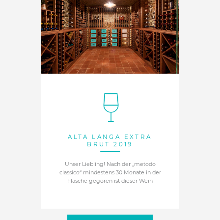
ALTA LANGA EXTRA
BRUT 2019
Unser Liebling! Nach der „metodo
classico“ mindestens 30 Monate in der
Flasche gegoren ist dieser Wein
feinperlig und hat im Glas einen
wunderschönen Apricot-Ton. Ein
exzellenter „Zero Dosage“ Spumante.
Intensive Perlage und delikate