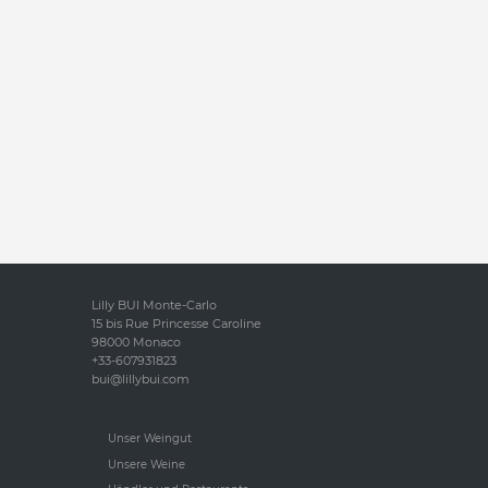
Lilly BUI Monte-Carlo
15 bis Rue Princesse Caroline
98000 Monaco
+33-607931823
bui@lillybui.com
Unser Weingut
Unsere Weine